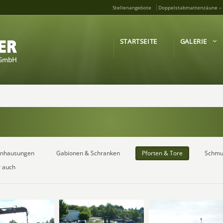
Stellenangebote
Doppelstabmattenzäune – 
STARTSEITE
GALERIE
inhausungen
Gabionen & Schranken
Pforten & Tore
Schmu
r auch