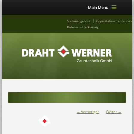
Main Menu
Stellenangebote
Doppelstabmattenzäune – 
Datenschutzerklärung
← Vorheriger
Weiter →