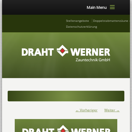
Main Menu
Stellenangebote
Doppelstabmattenzäune – 
Datenschutzerklärung
← Vorheriger
Weiter →