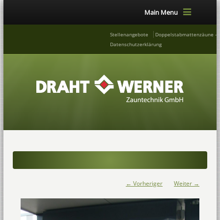
Main Menu
Stellenangebote
Doppelstabmattenzäune – 
Datenschutzerklärung
← Vorheriger
Weiter →