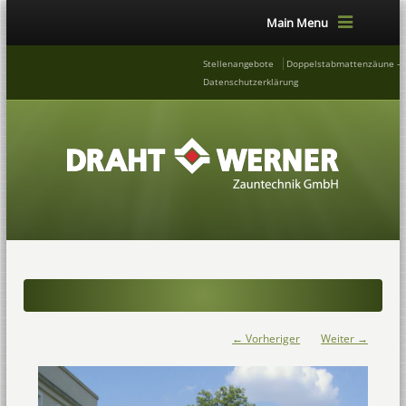
Main Menu
Stellenangebote
Doppelstabmattenzäune – 
Datenschutzerklärung
← Vorheriger
Weiter →