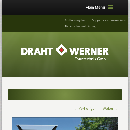
Main Menu
Stellenangebote
Doppelstabmattenzäune – 
Datenschutzerklärung
← Vorheriger
Weiter →