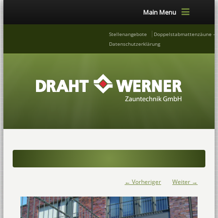
Main Menu
Stellenangebote
Doppelstabmattenzäune – 
Datenschutzerklärung
← Vorheriger
Weiter →