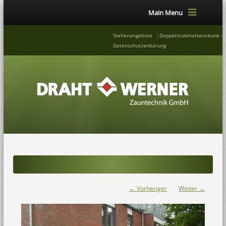
Main Menu
Stellenangebote
Doppelstabmattenzäune – 
Datenschutzerklärung
← Vorheriger
Weiter →