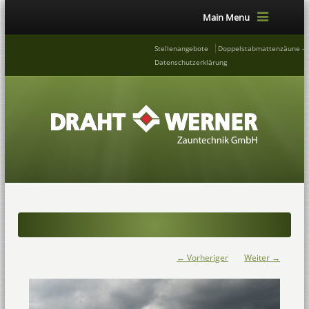
Main Menu
Stellenangebote
Doppelstabmattenzäune – 
Datenschutzerklärung
← Vorheriger
Weiter →