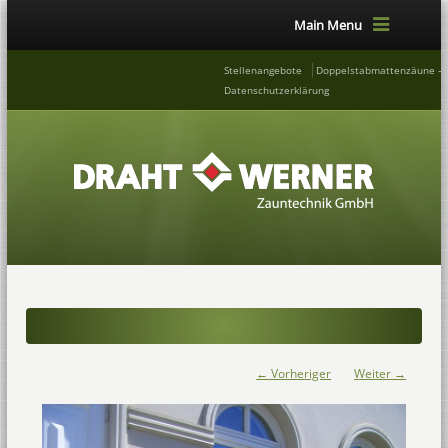
Main Menu
Stellenangebote
Doppelstabmattenzäune – 
Datenschutzerklärung
← Vorheriger
Weiter →